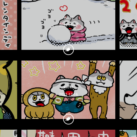
Vol.51
2022-01-27
Vol.48
2021-12-16