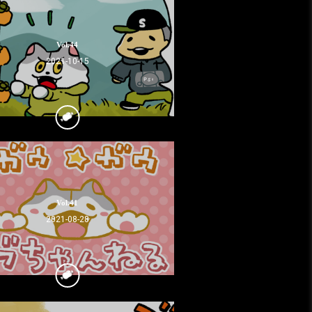
Vol.44
2021-10-15
Vol.41
2021-08-28