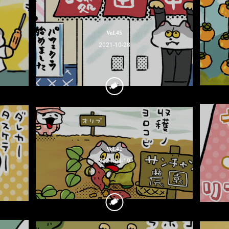
Vol.45
2021-10-28
Vol.42
2021-09-19