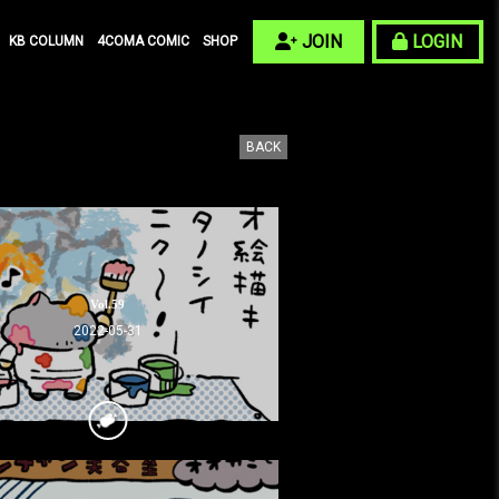
JOIN
LOGIN
KB COLUMN
4COMA COMIC
SHOP
BACK
Vol.59
2022-05-31