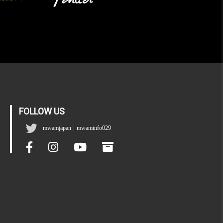
FOLLOW US
|
mwamjapan
mwaminfo029