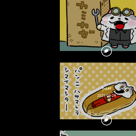
Vol.46
2021-11-19
Vol.43
2021-09-29