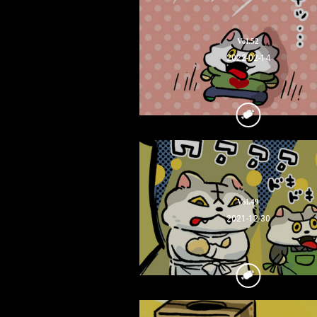
Vol.52
2022-02-14
Vol.49
2021-12-30