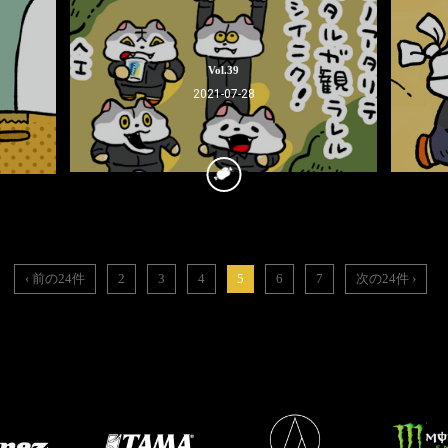
Vol.39
2021-07-28
‹ 前の24件
2
3
4
5
6
7
次の24件 ›