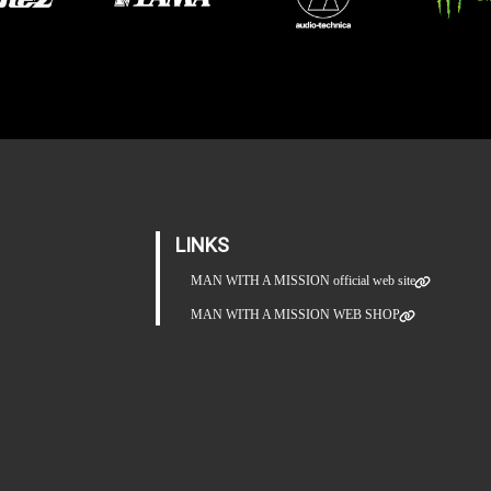
LINKS
MAN WITH A MISSION official web site
MAN WITH A MISSION WEB SHOP