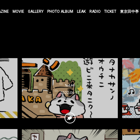
AZINE
MOVIE
GALLERY
PHOTO ALBUM
LEAK
RADIO
TICKET
東京田中亭
Vol.60
2022-06-17