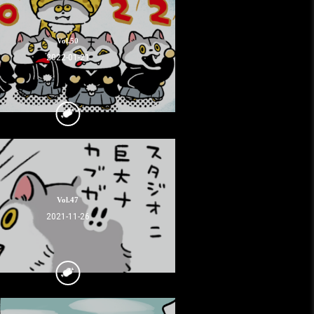
Vol.50
2022-01-21
Vol.47
2021-11-26