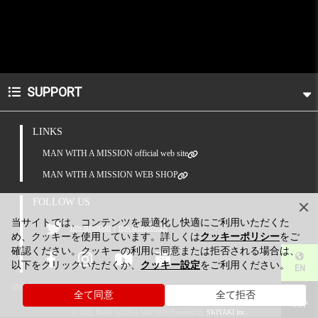
SUPPORT
LINKS
MAN WITH A MISSION official web site
MAN WITH A MISSION WEB SHOP
FOLLOW US
当サイトでは、コンテンツを最適化し快適にご利用いただくた
|
mwamjapan
mwaminfo029
め、クッキーを使用しています。詳しくは
クッキーポリシー
をご
確認ください。クッキーの利用に同意または拒否される場合は、
以下をクリックいただくか、
クッキー設定
をご利用ください。
EN
掲載されているすべてのコンテンツ(記事、画像、音声データ、映像データ等)の無断転載を禁
全て同意
全て拒否
じます。
TOP
© 2026 MAN WITH A MISSION Powered by
SKIYAKI Inc.