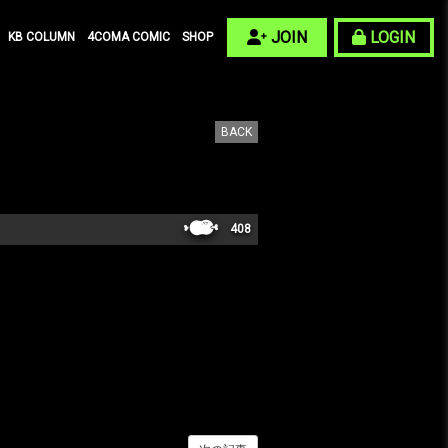
JOIN
LOGIN
KB COLUMN
4COMA COMIC
SHOP
BACK
408