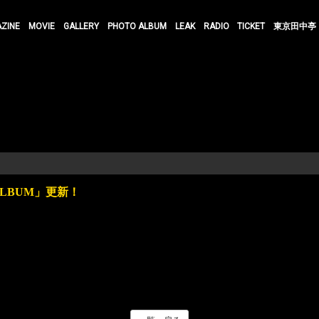
AZINE
MOVIE
GALLERY
PHOTO ALBUM
LEAK
RADIO
TICKET
東京田中亭
OALBUM」更新！