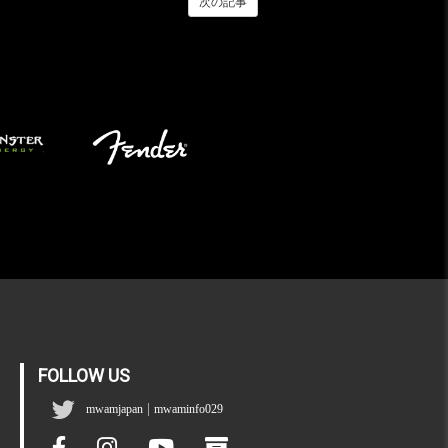
次の記事
FOLLOW US
|
mwamjapan
mwaminfo029