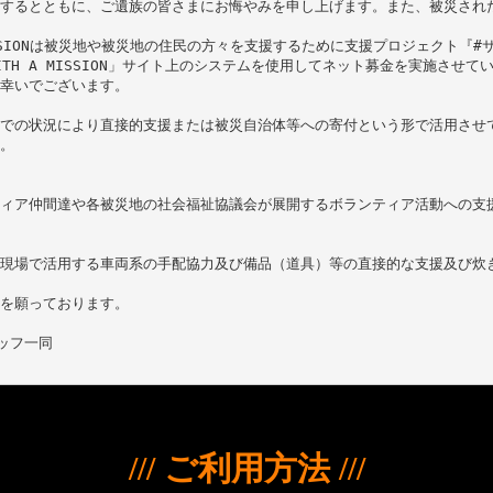
するとともに、ご遺族の皆さまにお悔やみを申し上げます。また、被災された
MISSIONは被災地や被災地の住民の方々を支援するために支援プロジェクト『#
WITH A MISSION」サイト上のシステムを使用してネット募金を実施させて
幸いでございます。

での状況により直接的支援または被災自治体等への寄付という形で活用させて
。

ィア仲間達や各被災地の社会福祉協議会が展開するボランティア活動への支援
現場で活用する車両系の手配協力及び備品（道具）等の直接的な支援及び炊き
を願っております。

/// ご利用方法 ///