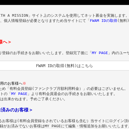
ITH A MISSION」サイト上のシステムを使用してネット募金を実施します。
、個人情報登録が必要となりますため当サイトにて「
FWAM IDの取得
(無料
様へ＞
ジより登録のお手続きをお願いいたします。登録完了後に「
MY PAGE
」内のユー
FWAM IDの取得(無料)はこちら
用のお客様へ
※
えるため「有料会員登録(ファンクラブ月額利用料金）」の必要はございません。

トの「
MY PAGE
」より有料会員退会のお手続きをお願いいたします。

は出来かねます。予めご了承ください。

にお済みのお客様＞
ているお客様は(有料会員登録をされているお客様も含む）当サイトにログイン頂
録がお済みでないお客様は
MY PAGE
にて編集・情報追加をお願いいたします。