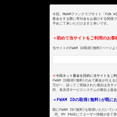
今回、MWAMファンクラブサイト「FUN W
募金をする際に寄付金をお届けする関係で
予めご了承いただけますと幸いです。

＜初めて当サイトをご利用のお客
当サイトのFWAM ID取得(無料)ペー
※
今回ネット募金を目的に当サイトをご利
FWAM ID取得(無料)のみで募金が行
万が一、誤ってご登録された場合は当サイ
尚、各決済サービスシステムの都合上返金
＜FWAM IDの取得(無料)が既
既にFWAM ID(無料)を取得いただい
 尚、
MY PAGE
にてユーザー情報が全て登