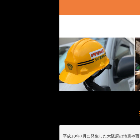
平成
30
年
7
月に発生した大阪府の地震や西