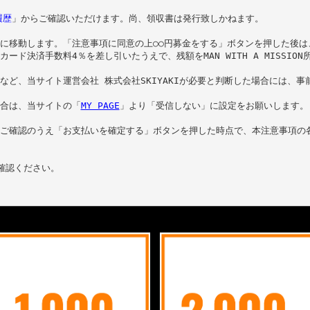
履歴
」からご確認いただけます。尚、領収書は発行致しかねます。

に移動します。「注意事項に同意の上○○円募金をする」ボタンを押した後は
カード決済手数料
4
％を差し引いたうえで、残額を
MAN WITH A MISSION
など、当サイト運営会社 株式会社
SKIYAKI
が必要と判断した場合には、事前
合は、当サイトの「
MY PAGE
」より「受信しない」に設定をお願いします。

ご確認のうえ「お支払いを確定する」ボタンを押した時点で、本注意事項の各
確認ください。
