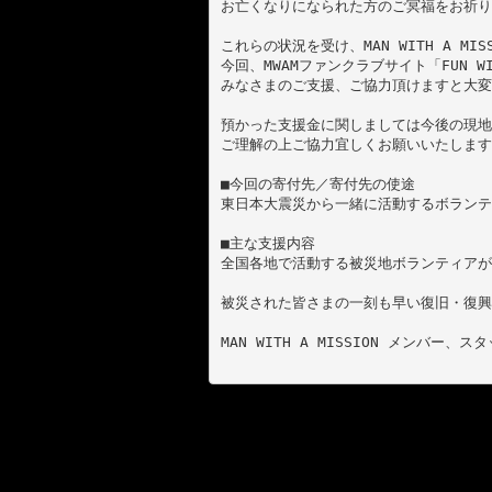
お亡くなりになられた方のご冥福をお祈り
これらの状況を受け、MAN WITH A 
今回、MWAMファンクラブサイト「FUN 
みなさまのご支援、ご協力頂けますと大変
預かった支援金に関しましては今後の現地
ご理解の上ご協力宜しくお願いいたします
■今回の寄付先／寄付先の使途

東日本大震災から一緒に活動するボランテ
■主な支援内容

全国各地で活動する被災地ボランティアが
被災された皆さまの一刻も早い復旧・復興