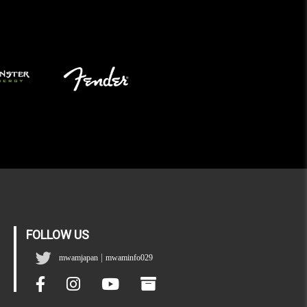
FOLLOW US
|
mwamjapan
mwaminfo029