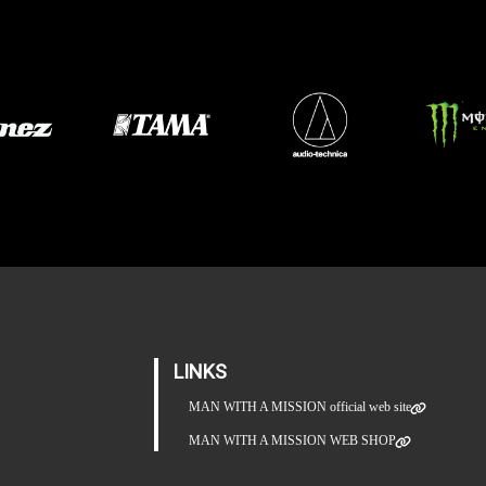
LINKS
MAN WITH A MISSION official web site
MAN WITH A MISSION WEB SHOP