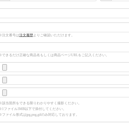
※注文番号は
注文履歴
よりご確認いただけます。
※できるだけ正確な商品名もしくは商品ページURLをご記入ください。
※該当箇所をできる限りわかりやすく撮影ください。
※1ファイル3MB以下で添付してください。
※ファイル形式はjpg,png,gifのみ対応しております。