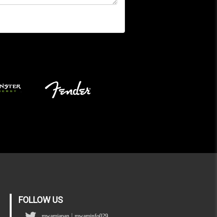
FOLLOW US
|
mwamjapan
mwaminfo029