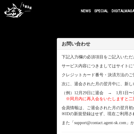
NEWS
SPECIAL
DIGITALMAG
お問い合わせ
下記入力欄の必須項目をご記入いただ
サービス内容につきましてはサイトに
クレジットカード番号・決済方法のご
次に、退会された月の翌月中に、新し
（例）12月29日に退会 → 1月1日〜
※同月内に再入会をいたしますと二
会員情報は、ご退会された月の翌月初
※IDの新規登録はせず、現在ご利用
また「support@contact.age