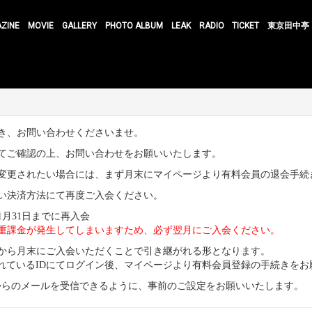
AZINE
MOVIE
GALLERY
PHOTO ALBUM
LEAK
RADIO
TICKET
東京田中亭
き、お問い合わせくださいませ。
てご確認の上、お問い合わせをお願いいたします。
変更されたい場合には、まず月末にマイページより有料会員の退会手続
い決済方法にて再度ご入会ください。
1月31日までに再入会
重課金が発生してしまいますため、必ず翌月にご入会ください。
から月末にご入会いただくことで引き継がれる形となります。
されているIDにてログイン後、マイページより有料会員登録の手続きをお
nt-sk.com」からのメールを受信できるように、事前のご設定をお願いいたします。