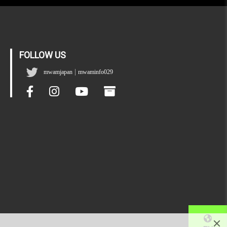
FOLLOW US
|
mwamjapan
mwaminfo029