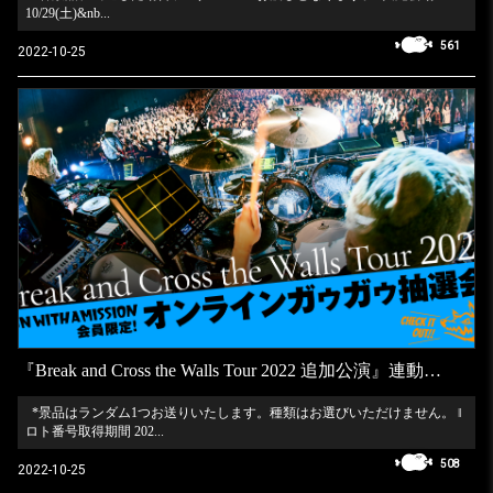
10/29(土)&nb...
561
2022-10-25
『Break and Cross the Walls Tour 2022 追加公演』連動オンラインガゥガゥ抽選会実施決定！
*景品はランダム1つお送りいたします。種類はお選びいただけません。 ‖
ロト番号取得期間 202...
508
2022-10-25