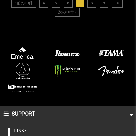
‹ 前の10件
4
5
6
7
8
9
10
次の10件 ›
SUPPORT
LINKS