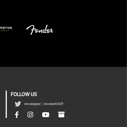
FOLLOW US
|
mwamjapan
mwaminfo029