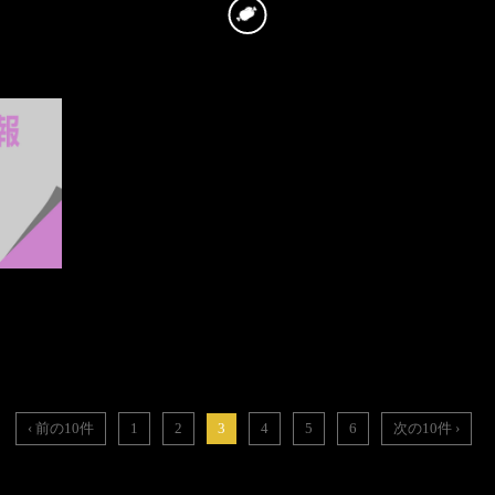
‹ 前の10件
1
2
3
4
5
6
次の10件 ›