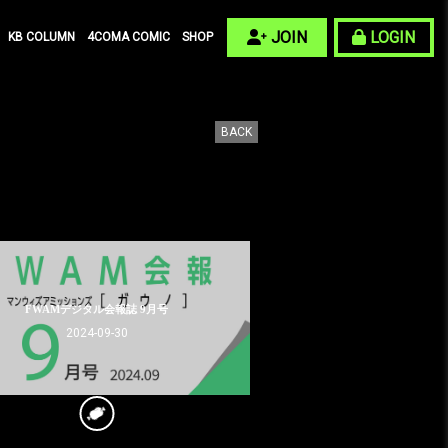
JOIN
LOGIN
KB COLUMN
4COMA COMIC
SHOP
BACK
FWAMデジタル会報誌 9月号
2024-09-30