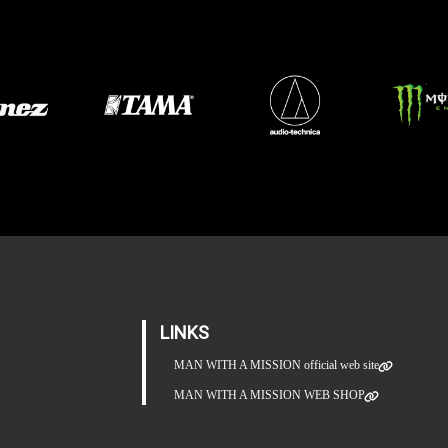
LINKS
MAN WITH A MISSION official web site
MAN WITH A MISSION WEB SHOP