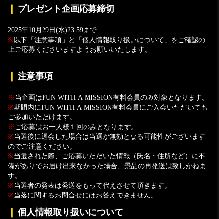
❙
プレゼント企画応募締切
2025年10月29日(水)23:59まで
※
以下「注意事項」と「個人情報取り扱いについて」をご確認の
上ご応募くださいますようお願いいたします。
❙
注意事項
※
当企画はFUN WITH A MISSION有料会員のみ対象となります。
※
期間内にFUN WITH A MISSION有料会員にご入会いただいても
ご参加いただけます。
※
ご応募はお一人様１回のみとなります。
※
当選後に退会した場合は当選が無効となる可能性がございます
のでご注意ください。
※
当選された際、ご応募いただいた情報（氏名・住所など）に不
備がありでお届け出来なかった場合、景品の再発送は致しかねま
す。
※
当選者の発表は発送をもって代えさせて頂きます。
※
当落に関するお問合せにはお答えできません。
❙
個人情報取り扱いについて