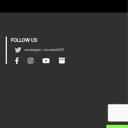
FOLLOW US
|
mwamjapan
mwaminfo029