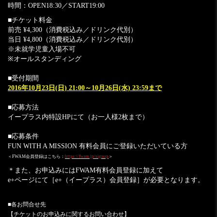
時間：OPEN18:30／START19:00
■チケット料金
前売 ¥4,300（消費税込み／ドリンク代別）
当日 ¥4,800（消費税込み／ドリンク代別）
※未就学児童入場不可
※オールスタンディング
■受付期間
2016年10月23日(日) 21:00～10月26日(水) 23:59まで
■応募方法
イープラス内特設HPにて（お一人様2枚まで）
■応募条件
FUN WITH A MISSION 有料会員にご登録いただいている方
＜FWAM会員登録はこちら：
https://fwam.jp/signup
＞
＊また、お申込みにはFWAM有料会員登録に加えて
e+ページにて［e+（イープラス）会員登録］が必要となります。
■各お問合せ先
【チケットのお申込みに関するお問い合わせ】