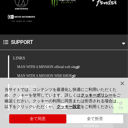
SUPPORT
LINKS
MAN WITH A MISSION official web site
MAN WITH A MISSION WEB SHOP
FOLLOW US
当サイトでは、コンテンツを最適化し快適にご利用いただくた
め、クッキーを使用しています。詳しくは
クッキーポリシー
をご
|
mwamjapan
mwaminfo029
確認ください。クッキーの利用に同意または拒否される場合は、
以下をクリックいただくか、
クッキー設定
をご利用ください。
EN
掲載されているすべてのコンテンツ(記事、画像、音声データ、映像データ等)の無断転載を禁
全て同意
全て拒否
じます。
TOP
© 2026 MAN WITH A MISSION Powered by
SKIYAKI Inc.