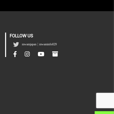
FOLLOW US
|
mwamjapan
mwaminfo029