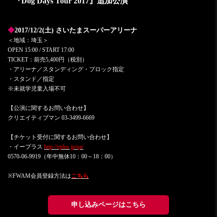
『Dog Days Tour 2017』追加公演
◆
2017/12/2(土) さいたまスーパーアリーナ
＜地域：埼玉＞
OPEN 15:00 / START 17:00
TICKET：前売5,400円（税別）
・アリーナ／スタンディング・ブロック指定
・スタンド／指定
※未就学児童入場不可​
【公演に関するお問い合わせ】​
クリエイティブマン 03-3499-6669
【チケット受付に関するお問い合わせ】
・イープラス
http://eplus.jp/qa/
0570-06-9919（年中無休10：00～18：00）
※FWAM会員登録方法は
こちら
申し込みページはこちら