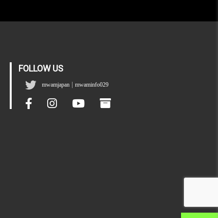
FOLLOW US
|
mwamjapan
mwaminfo029