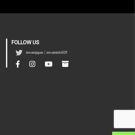
FOLLOW US
|
mwamjapan
mwaminfo029