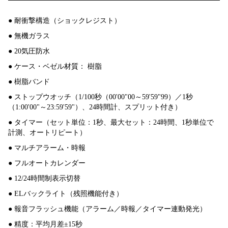
● 耐衝撃構造（ショックレジスト）
● 無機ガラス
● 20気圧防水
● ケース・ベゼル材質： 樹脂
● 樹脂バンド
● ストップウオッチ（1/100秒（00'00"00～59'59"99）／1秒
（1:00'00"～23:59'59"）、24時間計、スプリット付き）
● タイマー（セット単位：1秒、最大セット：24時間、1秒単位で
計測、オートリピート）
● マルチアラーム・時報
● フルオートカレンダー
● 12/24時間制表示切替
● ELバックライト（残照機能付き）
● 報音フラッシュ機能（アラーム／時報／タイマー連動発光）
● 精度：平均月差±15秒